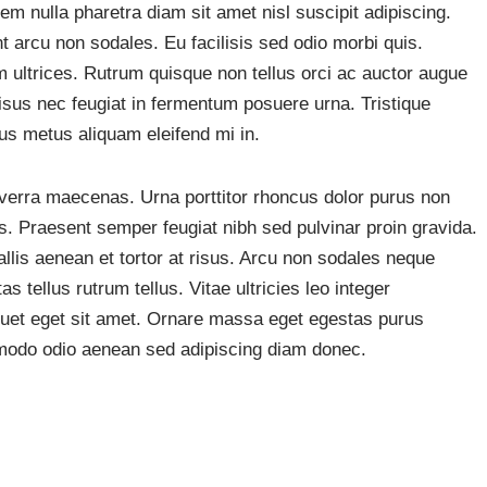
nulla pharetra diam sit amet nisl suscipit adipiscing.
nt arcu non sodales. Eu facilisis sed odio morbi quis.
am ultrices. Rutrum quisque non tellus orci ac auctor augue
isus nec feugiat in fermentum posuere urna. Tristique
us metus aliquam eleifend mi in.
erra maecenas. Urna porttitor rhoncus dolor purus non
s. Praesent semper feugiat nibh sed pulvinar proin gravida.
allis aenean et tortor at risus. Arcu non sodales neque
s tellus rutrum tellus. Vitae ultricies leo integer
uet eget sit amet. Ornare massa eget egestas purus
mmodo odio aenean sed adipiscing diam donec.